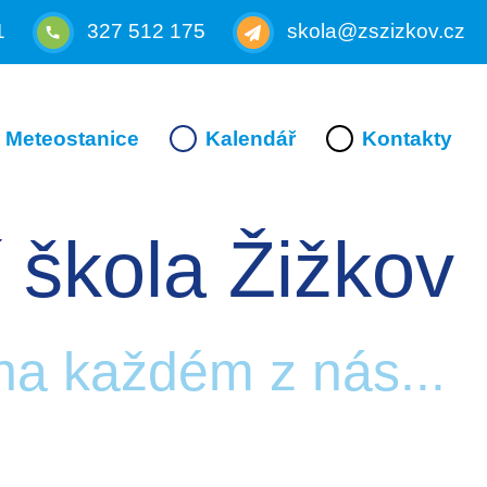
1
327 512 175
skola@zszizkov.cz
Meteostanice
Kalendář
Kontakty
 škola Žižkov
 na každém z nás...