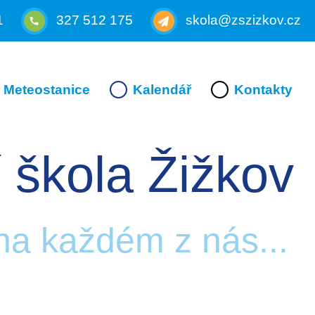
1
327 512 175
skola@zszizkov.cz
Meteostanice
Kalendář
Kontakty
 škola Žižkov
 na každém z nás...