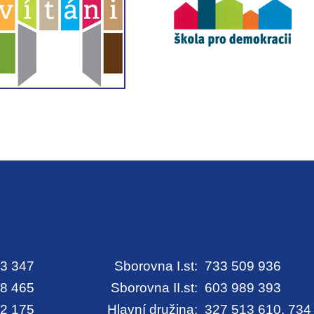
3 347
Sborovna I.st:
733 509 936
8 465
Sborovna II.st:
603 989 393
2 175
Hlavní družina:
327 513 610, 734