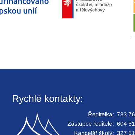
Rychlé kontakty:
Ředitelka:
733 76
Zástupce ředitele:
604 51
Kancelář školy:
327 51