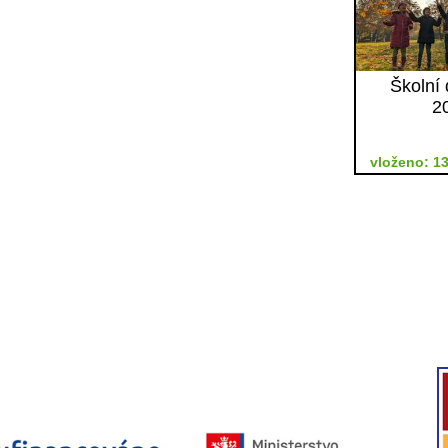
Školní 
2
vloženo: 13