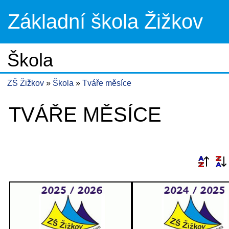
Základní škola Žižkov
Škola
ZŠ Žižkov
Škola
Tváře měsíce
TVÁŘE MĚSÍCE