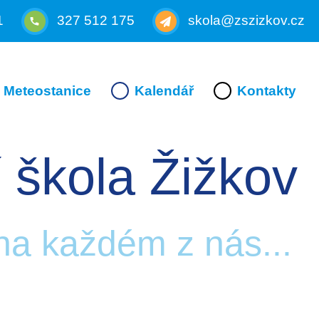
1
327 512 175
skola@zszizkov.cz
Meteostanice
Kalendář
Kontakty
 škola Žižkov
 na každém z nás...