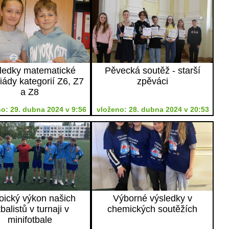
ledky matematické
Pěvecká soutěž - starší
iády kategorií Z6, Z7
zpěváci
a Z8
o: 29. dubna 2024 v 9:56
vloženo: 28. dubna 2024 v 20:53
oický výkon našich
Výborné výsledky v
tbalistů v turnaji v
chemických soutěžích
minifotbale