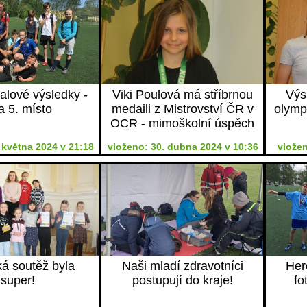
balové výsledky -
Viki Poulová má stříbrnou
Výs
a 5. místo
medaili z Mistrovství ČR v
olymp
OCR - mimoškolní úspěch
 května 2024 v 21:18
vloženo: 30. dubna 2024 v 10:36
vložen
á soutěž byla
Naši mladí zdravotníci
Her
super!
postupují do kraje!
fo