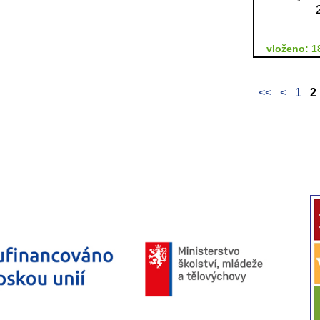
vloženo: 1
<<
<
1
2