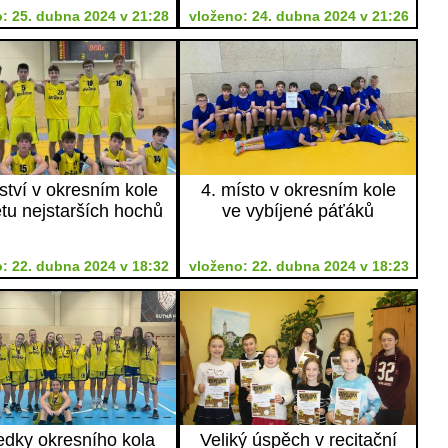
: 25. dubna 2024 v 21:28
vloženo: 24. dubna 2024 v 21:26
ství v okresním kole
4. místo v okresním kole
tu nejstarších hochů
ve vybíjené páťáků
: 22. dubna 2024 v 18:32
vloženo: 22. dubna 2024 v 18:23
edky okresního kola
Veliký úspěch v recitační