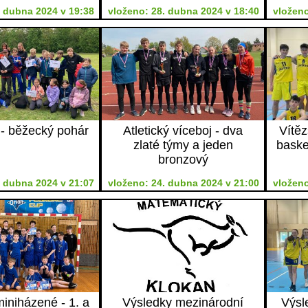
. dubna 2024 v 19:38
vloženo: 28. dubna 2024 v 18:40
vloženo
 - běžecký pohár
Atletický víceboj - dva
Vítěz
zlaté týmy a jeden
baske
bronzový
. dubna 2024 v 21:07
vloženo: 24. dubna 2024 v 21:00
vloženo
miniházené - 1. a
Výsledky mezinárodní
Výsl