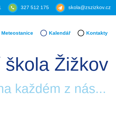
1
327 512 175
skola@zszizkov.cz
Meteostanice
Kalendář
Kontakty
 škola Žižkov
 na každém z nás...