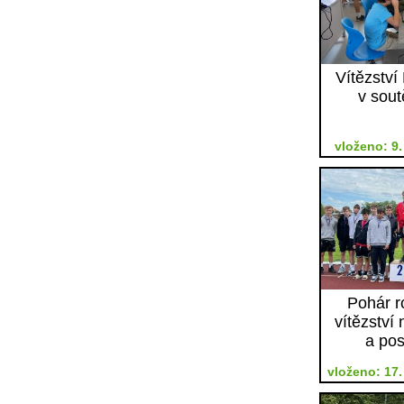
Vítězství
v sout
vloženo: 9.
Pohár r
vítězství 
a pos
vloženo: 17.