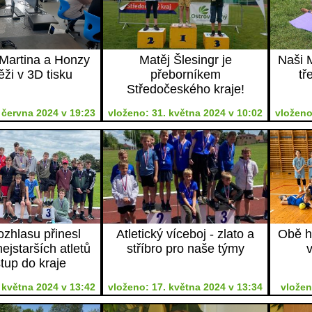
 Martina a Honzy
Matěj Šlesingr je
Naši M
ěži v 3D tisku
přeborníkem
tř
Středočeského kraje!
 června 2024 v 19:23
vloženo: 31. května 2024 v 10:02
vloženo
ozhlasu přinesl
Atletický víceboj - zlato a
Obě h
nejstarších atletů
stříbro pro naše týmy
v
tup do kraje
 května 2024 v 13:42
vloženo: 17. května 2024 v 13:34
vložen