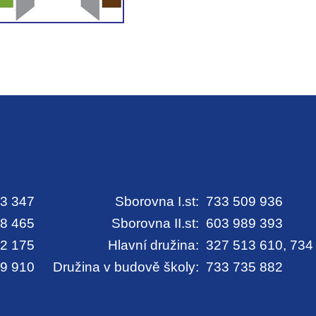
3 347
Sborovna I.st:
733 509 936
8 465
Sborovna II.st:
603 989 393
2 175
Hlavní družina:
327 513 610, 734
9 910
Družina v budově školy:
733 735 882