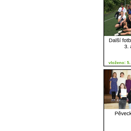
Další fot
3. 
vloženo: 5.
Pěveck