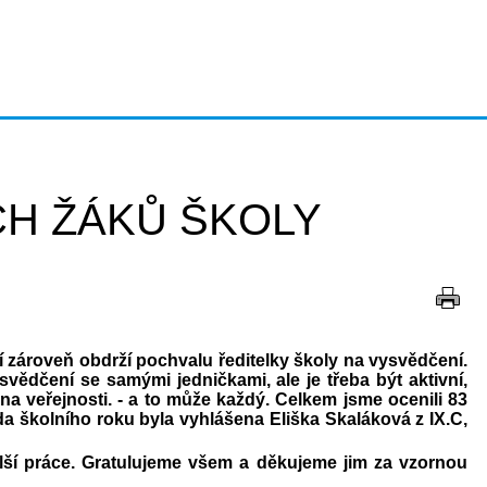
H ŽÁKŮ ŠKOLY
ří zároveň obdrží pochvalu ředitelky školy na vysvědčení.
ědčení se samými jedničkami, ale je třeba být aktivní,
 na veřejnosti. - a to může každý. Celkem jsme ocenili 83
zda školního roku byla vyhlášena Eliška Skaláková z IX.C,
lší práce. Gratulujeme všem a děkujeme jim za vzornou