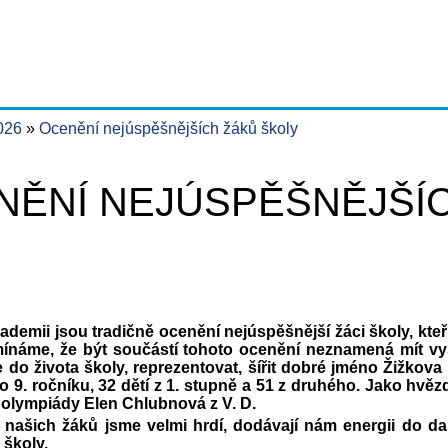
2026
Ocenění nejúspěšnějších žáků školy
NĚNÍ NEJÚSPĚŠNĚJŠÍC
ademii jsou tradičně ocenění nejúspěšnější žáci školy, kte
ínáme, že být součástí tohoto ocenění neznamená mít vysv
 do života školy, reprezentovat, šířit dobré jméno Žižkova
o 9. ročníku, 32 dětí z 1. stupně a 51 z druhého. Jako hvě
 olympiády Elen Chlubnová z V. D.
našich žáků jsme velmi hrdí, dodávají nám energii do da
i školy.