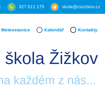
1
327 512 175
skola@zszizkov.cz
Meteostanice
Kalendář
Kontakty
 škola Žižkov
 na každém z nás...