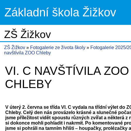
Základní škola Žižkov
ZŠ Žižkov
ZŠ Žižkov
Fotogalerie ze života školy
Fotogalerie 2025/
navštívila ZOO Chleby
VI. C NAVŠTÍVILA ZOO
CHLEBY
V úterý 2. června se třída VI. C vydala na třídní výlet do 
Chleby. Celý den nás provázelo krásné a slunečné počasí
jsme příležitost vidět spoustu různých zvířat a některá z 
si dokonce mohli pohladit i nakrmit. Po komentované pr
jsme si pohráli na tamním hřišti – houpačky, prolézačky 