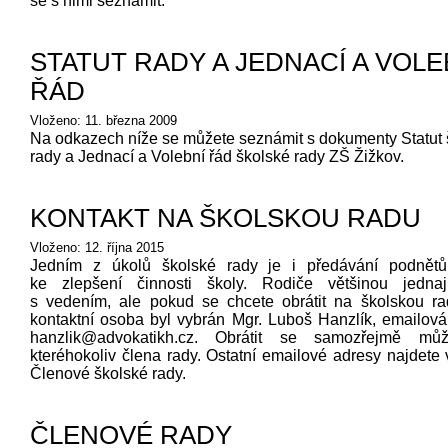
se s nimi seznámit.
STATUT RADY A JEDNACÍ A VOLE
ŘÁD
Vloženo: 11. března 2009
Na odkazech níže se můžete seznámit s dokumenty Statut 
rady a Jednací a Volební řád školské rady ZŠ Žižkov.
KONTAKT NA ŠKOLSKOU RADU
Vloženo: 12. října 2015
Jedním z úkolů školské rady je i předávání podnětů 
ke zlepšení činnosti školy. Rodiče většinou jednaj
s vedením, ale pokud se chcete obrátit na školskou ra
kontaktní osoba byl vybrán Mgr. Luboš Hanzlík, emailová
hanzlik@advokatikh.cz. Obrátit se samozřejmě mů
kteréhokoliv člena rady. Ostatní emailové adresy najdete 
Členové školské rady.
ČLENOVÉ RADY