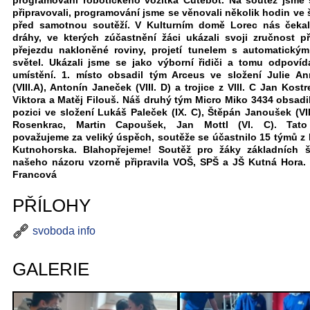
programování robotického vozítka Cutebot. Na soutěž jsme 
připravovali, programování jsme se věnovali několik hodin ve 
před samotnou soutěží. V Kulturním domě Lorec nás čekal
dráhy, ve kterých zúčastnění žáci ukázali svoji zručnost př
přejezdu nakloněné roviny, projetí tunelem s automatický
světel. Ukázali jsme se jako výborní řidiči a tomu odpovíd
umístění. 1. místo obsadil tým Arceus ve složení Julie An
(VIII.A), Antonín Janeček (VIII. D) a trojice z VIII. C Jan Kost
Viktora a Matěj Filouš. Náš druhý tým Micro Miko 3434 obsadil
pozici ve složení Lukáš Paleček (IX. C), Štěpán Janoušek (VII
Rosenkrac, Martin Capoušek, Jan Mottl (VI. C). Tato
považujeme za veliký úspěch, soutěže se účastnilo 15 týmů z 
Kutnohorska. Blahopřejeme! Soutěž pro žáky základních š
našeho názoru vzorně připravila VOŠ, SPŠ a JŠ Kutná Hora. 
Francová
PŘÍLOHY
svoboda info
GALERIE