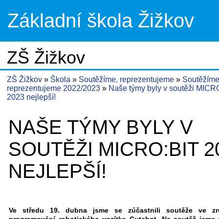
Základní škola Žižkov
ZŠ Žižkov
ZŠ Žižkov
Škola
Soutěžíme, reprezentujeme
Soutěžíme
reprezentujeme 2022/2023
Naše týmy byly v soutěži MICR
2023 nejlepší!
NAŠE TÝMY BYLY V
SOUTĚŽI MICRO:BIT 2
NEJLEPŠÍ!
Ve středu 19. dubna jsme se zúčastnili soutěže ve zr