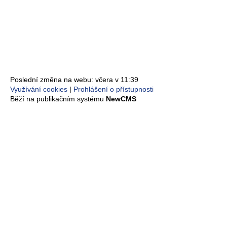
Poslední změna na webu: včera v 11:39
Využívání cookies
Prohlášení o přístupnosti
Běží na publikačním systému
NewCMS