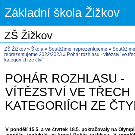
Základní škola Žižkov
ZŠ Žižkov
ZŠ Žižkov
Škola
Soutěžíme, reprezentujeme
Soutěžíme
reprezentujeme 2022/2023
Pohár rozhlasu - vítězství ve tře
kategoriích ze čtyř
POHÁR ROZHLASU -
VÍTĚZSTVÍ VE TŘECH
KATEGORIÍCH ZE ČT
V pondělí 15.5. a ve čtvrtek 18.5. pokračovaly na Olympii
soutěže, tentokrát se konal Pohár rozhlasu. V pondělí