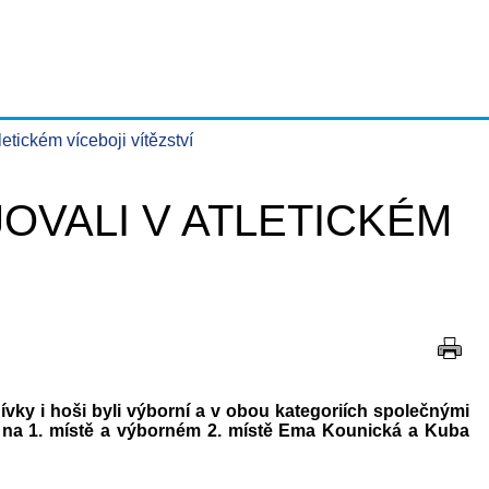
letickém víceboji vítězství
JOVALI V ATLETICKÉM
e dívky i hoši byli výborní a v obou kategoriích společnými
ová na 1. místě a výborném 2. místě Ema Kounická a Kuba