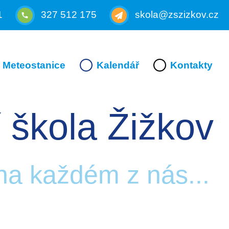
1
327 512 175
skola@zszizkov.cz
Meteostanice
Kalendář
Kontakty
 škola Žižkov
 na každém z nás...