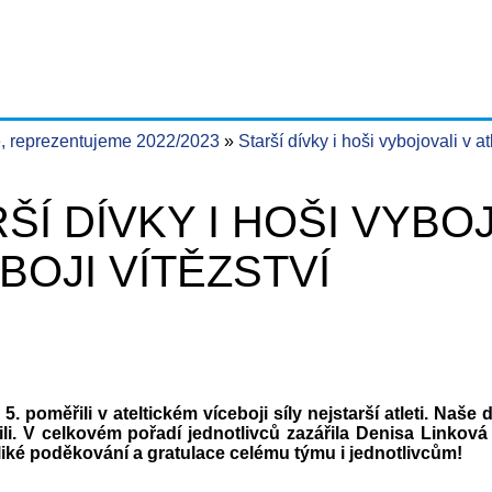
, reprezentujeme 2022/2023
Starší dívky i hoši vybojovali v at
ŠÍ DÍVKY I HOŠI VYBO
BOJI VÍTĚZSTVÍ
. 5. poměřili v ateltickém víceboji síly nejstarší atleti. Naš
ězili. V celkovém pořadí jednotlivců zazářila Denisa Link
liké poděkování a gratulace celému týmu i jednotlivcům!