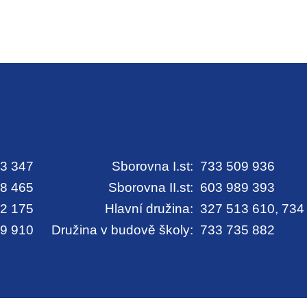
3 347
Sborovna I.st:
733 509 936
8 465
Sborovna II.st:
603 989 393
2 175
Hlavní družina:
327 513 610, 734
9 910
Družina v budově školy:
733 735 882