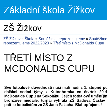
Základní škola Žižkov
ZŠ Žižkov
ZŠ Žižkov
Škola
Soutěžíme, reprezentujeme
Soutěžíme
reprezentujeme 2022/2023
Třetí místo z McDonalds Cupu
TŘETÍ MÍSTO Z
MCDONALDS CUPU
Své fotbalové dovednosti naši malí hoši z 1. stupně po
dalšími sedmi týmy z Kutnohorska ve čtvrtek 20.
McDonalds Cupu na Sokoláku. Jejich fotbalové umění ji
bronzové medaile, turnaj vyhrála ZŠ Sadová Čáslav 
patřilo fotbalistům ze ZŠ Jana Palacha. Blahopřejeme!