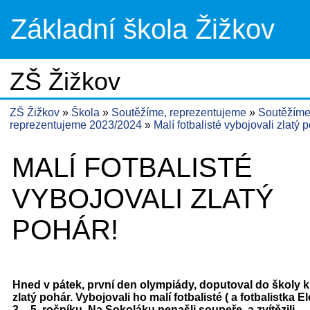
Základní škola Žižkov
ZŠ Žižkov
ZŠ Žižkov
Škola
Soutěžíme, reprezentujeme
Soutěžíme
reprezentujeme 2023/2024
Malí fotbalisté vybojovali zlatý 
MALÍ FOTBALISTÉ
VYBOJOVALI ZLATÝ
POHÁR!
Hned v pátek, první den olympiády, doputoval do školy 
zlatý pohár. Vybojovali ho malí fotbalisté ( a fotbalistka E
3. - 5. ročníku. Na Sokoláku nenašli soupeře a zvítězili.