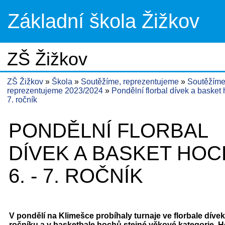
Základní škola Žižkov
ZŠ Žižkov
ZŠ Žižkov
Škola
Soutěžíme, reprezentujeme
Soutěžíme
reprezentujeme 2023/2024
Pondělní florbal dívek a basket 
7. ročník
PONDĚLNÍ FLORBAL
DÍVEK A BASKET HO
6. - 7. ROČNÍK
V pondělí na Klimešce probíhaly turnaje ve florbale dívek 6
ročníku a v basketbale hochů stejné věkové kategorie. H