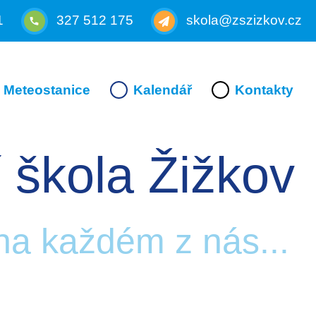
1
327 512 175
skola@zszizkov.cz
Meteostanice
Kalendář
Kontakty
 škola Žižkov
 na každém z nás...