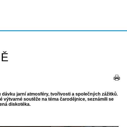
NĚ
dávku jarní atmosféry, tvořivosti a společných zážitků.
é výtvarné soutěže na téma čarodějnice, seznámili se
bená diskotéka.