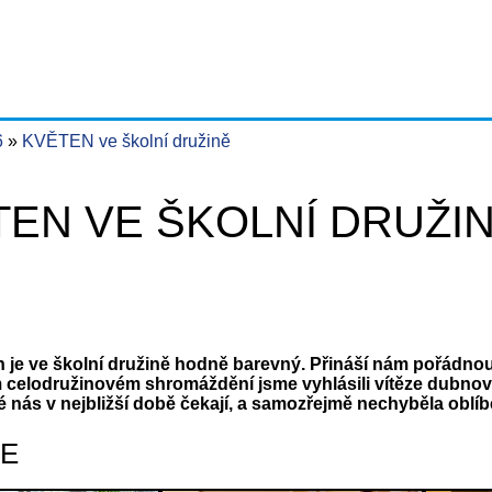
6
KVĚTEN ve školní družině
TEN VE ŠKOLNÍ DRUŽI
 je ve školní družině hodně barevný. Přináší nám pořádnou 
m celodružinovém shromáždění jsme vyhlásili vítěze dubnov
é nás v nejbližší době čekají, a samozřejmě nechyběla oblí
IE